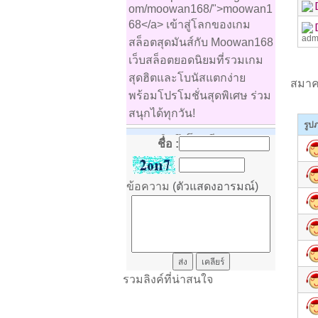
om/moowan168/">moowan1
68</a> เข้าสู่โลกของเกม
adm
สล็อตสุดมันส์กับ Moowan168
เว็บสล็อตยอดนิยมที่รวมเกม
สุดฮิตและโบนัสแตกง่าย
สมาคม
พร้อมโปรโมชั่นสุดพิเศษ ร่วม
สนุกได้ทุกวัน!
รูป
Nata
: คิดถึงโรงเรียนเสมอมา
ชื่อ :
ครับ
ศิรินทร์ทิพย์ พิพิธศาลา
:
ข้อความ
(ตัวแสดงอารมณ์)
ศิรินทร์ทิพย์ พิพิธศาลา
: a3rt
ศิรินทร์ทิพย์ พิพิธศาลา
: 4ojd
ประวิทย์
: ผมบรรจุครั้งแรกที่
รวมลิงค์ที่น่าสนใจ
ศรีแก้ว ปี2535 คิดถึงจังครับ
อรรถณกรณ์ ศรีสังหะ
: คิดถึง