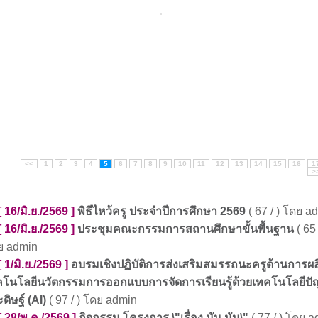
<<
1
2
3
4
5
6
7
8
9
10
11
12
13
14
15
16
1
>
[ 16/มิ.ย./2569 ]
พิธีไหว้ครู ประจำปีการศึกษา 2569
( 67 / ) โดย a
[ 16/มิ.ย./2569 ]
ประชุมคณะกรรมการสถานศึกษาขั้นพื้นฐาน
( 65 
ย admin
[ 1/มิ.ย./2569 ]
อบรมเชิงปฏิบัติการส่งเสริมสมรรถนะครูด้านการผลิ
คโนโลยีนวัตกรรมการออกแบบการจัดการเรียนรู้ด้วยเทคโนโลยีป
ดิษฐ์ (AI)
( 97 / ) โดย admin
[ 28/พ.ค./2569 ]
กิจกรรม โครงการ \"เรื่อง มัน มัน\"
( 77 / ) โดย 