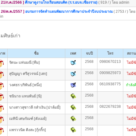
[ 21/ก.ค./2566 ]
ศึกษาดูงานโรงเรียนสอนคิด (ร.ร.อบจ.เชียงราย)
( 919 / ) โดย admin
[ 26/ต.ค./2557 ]
อบรมการจัดทำแผนพัฒนาการศึกษาประจำปีงบประมาณ
( 2753 / ) โดย
in
ศิษย์เก่า
ภาพ
ชื่อ
เพศ
จบปี
โทร
สถาน
2568
0980670213
รัตนะ แท่นมณี [ทีม]
ไม่มีข
2568
0909825973
สุปัญญา ศรีสุวรรณ์ [เสก]
ไม่มีข
2568
0610938775
วงศธร บริพันธ์ [หนึ่ง]
กำลัง
2568
ชนินาถ แทนพันธ์ [นิ]
ไม่มีข
2568
0822679238
นางสาวสุชาวลี กลำเงิน [ปาล์มมี่]
ไม่มีข
2568
เมทินี เศษกัณฑ์ [ตังเมย์]
ไม่มีข
2568
เเพรววนิต ติงสะ [กุ้กกิ้ก]
ไม่มีข