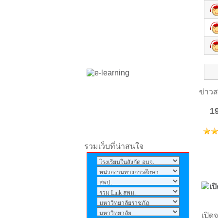
มากๆครับ14ปีแล้วไม่เคย
เข้าไปเลยคิดถึงตอนปลูก
ข้าวโพด ปลูกต้นสัก ปลูก
ลำดวน ขนุน ไม่มีห้องเรียนลม
หนาวมาสั้นจึกๆๆรักศรีแก้ว
พิทยาครับ
ศิริกุล
: *--*
ข่าวส
ประวิทย์
: ผมอยากได้เบอร์โทร
1
นายวันชัย จาก อ.ประวิทย์
เคยสอนที่ รร.ศรีแก้วพิทยา
จารุเดช
: อยากให้โรงเรียน
รวมเว็บที่น่าสนใจ
เปิดเทอมเร็วนะคราฟ
admin
: ถ้าเข้ามาชมเว็บไซต์
แล้วอย่าลืมลงนามสมุดเยี่ยม
เป
ให้ด้วยนะครับ
เปิด
admin
: ศิษย์เก่าโรงเรียนศรี