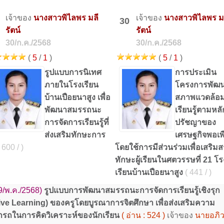
เจ้าของ
นางสาวพิไลพร มลี
เจ้าของ
นางสาวพิไลพร ม
30
รัตน์
รัตน์
30/ก.ค./2568
30/ก.ค./2568
(
5
/
1
)
(
5
/
1
)
รูปแบบการนิเทศ
การประเมิน
ภายในโรงเรียน
โครงการพัฒ
บ้านเปือยนาสูง เพื่อ
สภาพแวดล้อ
พัฒนาสมรรถนะ
เรียนรู้ตามหลั
การจัดการเรียนรู้ที่
ปรัชญาของ
ส่งเสริมทักษะการ
เศรษฐกิจพอเพ
 600 / )
โดยใช้การมีส่วนร่วมเพื่อเสริมส
ทักษะผู้เรียนในศตวรรษที่ 21 โร
เรียนบ้านเปือยนาสูง
( 441 / )
9/พ.ค./2568)
รูปแบบการพัฒนาสมรรถนะการจัดการเรียนรู้เชิงรุก
ive Learning) ของครูโดยบูรณาการจิตศึกษา เพื่อส่งเสริมความ
รถในการคิดวิเคราะห์ของนักเรียน
( อ่าน : 524 )
เจ้าของ
นายอภิ