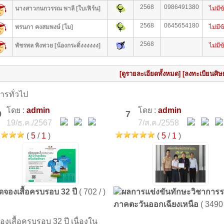
2568
0986491380
นางสาวกนกวรรณ พาลี [ใบเฟิร์น]
ไม่มีข
2568
0645654180
พรนภา คงสมพงษ์ [โม]
ไม่มีข
2568
พัชรพล พิงพวย [น้องกระดิ่งงงงงง]
ไม่มีข
[ดูรายละเอียดทั้งหมด]
[ลงทะเบียนศิษย
ารทั่วไป
โดย :
admin
โดย :
admin
9
7
19/ธ.ค./2567
7/ส.ค./2558
(
5
/
1
)
(
5
/
1
)
ิดจองเสื้อครบรอบ 32 ปี
( 702 / )
ผลการแข่งขันทักษะวิชาการร
ภาคตะวันออกเฉียงเหนือ
( 3490 
จองเสื้อครบรอบ 32 ปี เนื่องใน