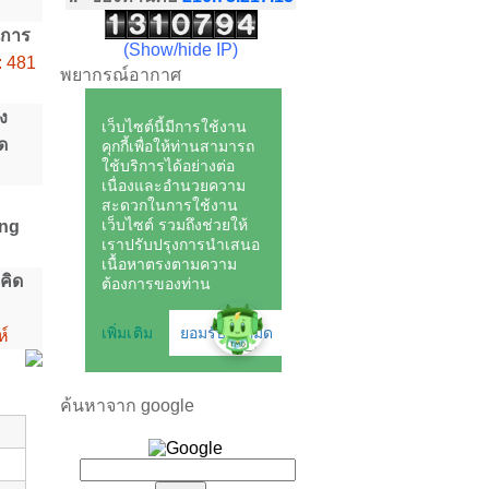
นการ
(Show/hide IP)
 : 481
พยากรณ์อากาศ
ง
ด
ing
คิด
ห์
ค้นหาจาก google