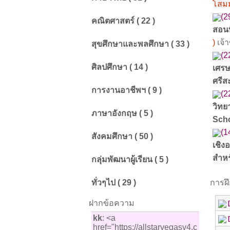
โสม
(2
คณิตศาสตร์ ( 22 )
สอนท
)
เจ้
สุขศึกษาและพลศึกษา ( 33 )
(2
ศิลปศึกษา ( 14 )
เศรษ
ศรีส
การงานอาชีพฯ ( 9 )
(2
วิทย
ภาษาอังกฤษ ( 5 )
Sch
(1
สังคมศึกษา ( 50 )
เชิง
สำหร
กลุ่มพัฒนาผู้เรียน ( 5 )
ทั่วๆไป ( 29 )
การฝึ
ฝากข้อความ
kk
: <a
href="https://allstarvegasv4.c