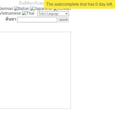
ยินดีต้อนรับคุณ
บุคคลทั่วไป
The autocomplete trial has 0 day left.
ค้นหา