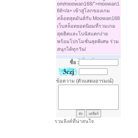
om/moowan168/">moowan1
68</a> เข้าสู่โลกของเกม
สล็อตสุดมันส์กับ Moowan168
เว็บสล็อตยอดนิยมที่รวมเกม
สุดฮิตและโบนัสแตกง่าย
พร้อมโปรโมชั่นสุดพิเศษ ร่วม
สนุกได้ทุกวัน!
Nata
: คิดถึงโรงเรียนเสมอมา
ชื่อ :
ครับ
ศิรินทร์ทิพย์ พิพิธศาลา
:
ข้อความ
(ตัวแสดงอารมณ์)
ศิรินทร์ทิพย์ พิพิธศาลา
: a3rt
ศิรินทร์ทิพย์ พิพิธศาลา
: 4ojd
ประวิทย์
: ผมบรรจุครั้งแรกที่
รวมลิงค์ที่น่าสนใจ
ศรีแก้ว ปี2535 คิดถึงจังครับ
อรรถณกรณ์ ศรีสังหะ
: คิดถึง