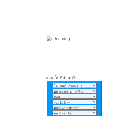
มากๆครับ14ปีแล้วไม่เคย
เข้าไปเลยคิดถึงตอนปลูก
ข้าวโพด ปลูกต้นสัก ปลูก
ลำดวน ขนุน ไม่มีห้องเรียนลม
หนาวมาสั้นจึกๆๆรักศรีแก้ว
พิทยาครับ
ศิริกุล
: *--*
ประวิทย์
: ผมอยากได้เบอร์โทร
นายวันชัย จาก อ.ประวิทย์
เคยสอนที่ รร.ศรีแก้วพิทยา
จารุเดช
: อยากให้โรงเรียน
รวมเว็บที่น่าสนใจ
เปิดเทอมเร็วนะคราฟ
admin
: ถ้าเข้ามาชมเว็บไซต์
แล้วอย่าลืมลงนามสมุดเยี่ยม
ให้ด้วยนะครับ
admin
: ศิษย์เก่าโรงเรียนศรี